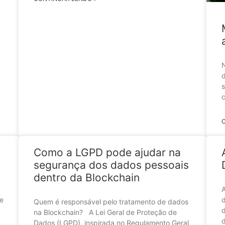
N
d
s
c
Como a LGPD pode ajudar na
segurança dos dados pessoais
dentro da Blockchain
A
de
d
Quem é responsável pelo tratamento de dados
d
na Blockchain? A Lei Geral de Proteção de
d
Dados (LGPD), inspirada no Regulamento Geral