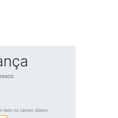
ança
nosco.
ao lado no campo abaixo