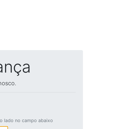
ança
nosco.
ao lado no campo abaixo