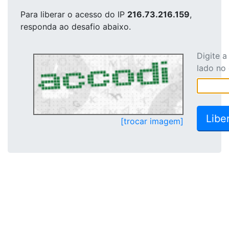
Para liberar o acesso
do IP
216.73.216.159
,
responda ao desafio abaixo.
Digite 
lado no
[trocar imagem]