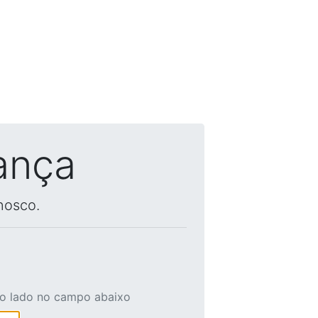
ança
nosco.
ao lado no campo abaixo