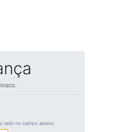
ança
nosco.
ao lado no campo abaixo