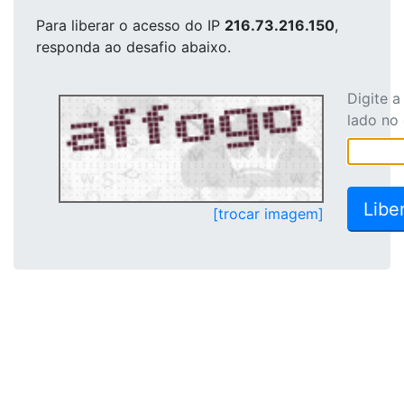
Para liberar o acesso
do IP
216.73.216.150
,
responda ao desafio abaixo.
Digite 
lado no
[trocar imagem]