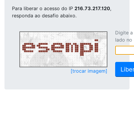
Para liberar o acesso
do IP
216.73.217.120
,
responda ao desafio abaixo.
Digite 
lado no
[trocar imagem]