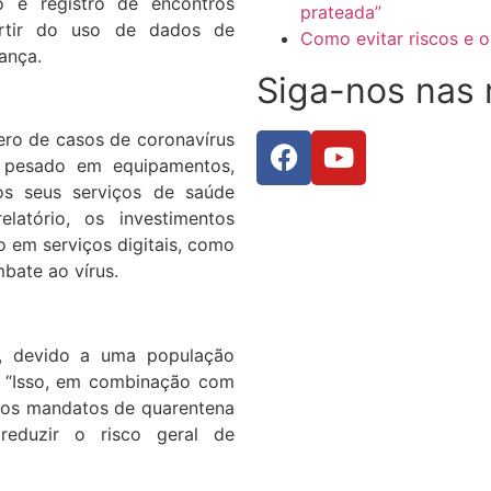
o e registro de encontros
prateada”
rtir do uso de dados de
Como evitar riscos e 
ança.
Siga-nos nas 
ero de casos de coronavírus
o pesado em equipamentos,
 os seus serviços de saúde
latório, os investimentos
mo em serviços digitais, como
mbate ao vírus.
, devido a uma população
o. “Isso, em combinação com
r os mandatos de quarentena
reduzir o risco geral de